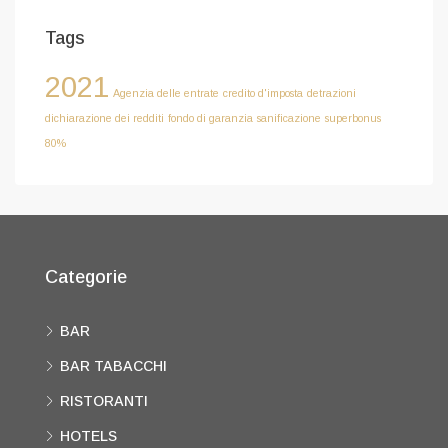
Tags
2021
Agenzia delle entrate
credito d'imposta
detrazioni
dichiarazione dei redditi
fondo di garanzia
sanificazione
superbonus
80%
Categorie
BAR
BAR TABACCHI
RISTORANTI
HOTELS