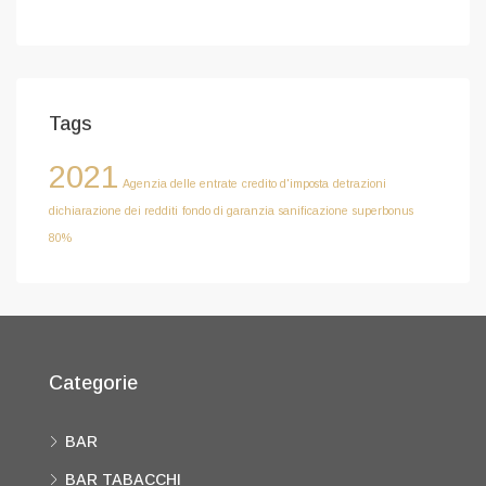
Tags
2021
Agenzia delle entrate
credito d'imposta
detrazioni
dichiarazione dei redditi
fondo di garanzia
sanificazione
superbonus
80%
Categorie
BAR
BAR TABACCHI