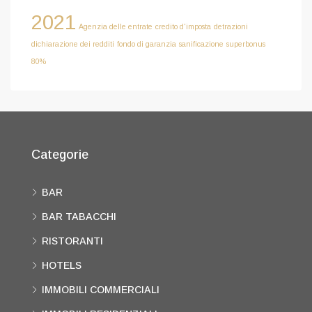
2021
Agenzia delle entrate
credito d'imposta
detrazioni
dichiarazione dei redditi
fondo di garanzia
sanificazione
superbonus
80%
Categorie
BAR
BAR TABACCHI
RISTORANTI
HOTELS
IMMOBILI COMMERCIALI