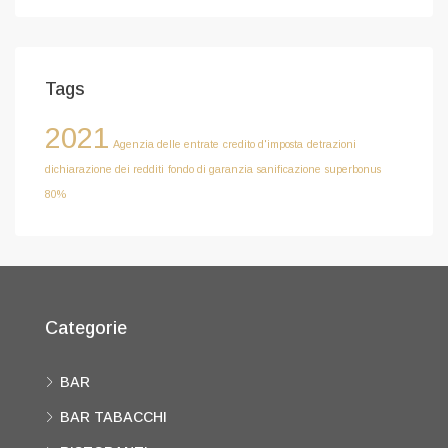
Tags
2021
Agenzia delle entrate
credito d'imposta
detrazioni
dichiarazione dei redditi
fondo di garanzia
sanificazione
superbonus
80%
Categorie
BAR
BAR TABACCHI