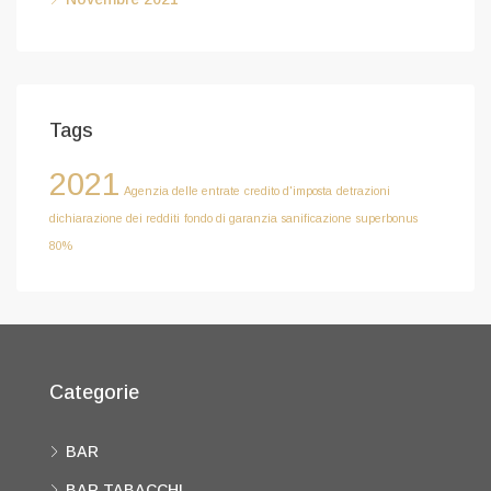
Tags
2021
Agenzia delle entrate
credito d'imposta
detrazioni
dichiarazione dei redditi
fondo di garanzia
sanificazione
superbonus
80%
Categorie
BAR
BAR TABACCHI