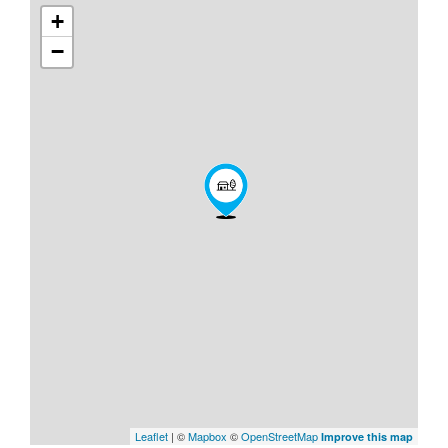
+
−
Leaflet
| ©
Mapbox
©
OpenStreetMap
Improve this map