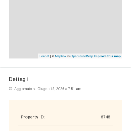
Leaflet
| ©
Mapbox
©
OpenStreetMap
Improve this map
Dettagli
Aggiornato su Giugno 18, 2026 a 7:51 am
Property ID:
6748