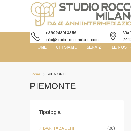
+390248013356
Via
info@studioroccomilano.com
201
HOME
CHI SIAMO
SERVIZI
LE NOST
Home
PIEMONTE
PIEMONTE
Tipologia
BAR TABACCHI
(38)