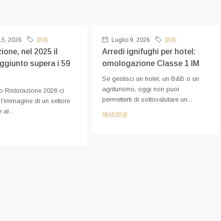
15, 2026
新闻
Luglio 9, 2026
新闻
ione, nel 2025 il
Arredi ignifughi per hotel:
aggiunto supera i 59
omologazione Classe 1 IM
Se gestisci un hotel, un B&B o un
agriturismo, oggi non puoi
o Ristorazione 2026 ci
permetterti di sottovalutare un...
e l’immagine di un settore
 al...
继续阅读