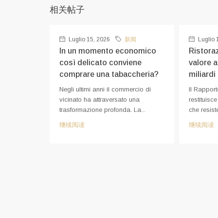
相关帖子
Luglio 15, 2026
新闻
Luglio 
In un momento economico
Ristoraz
così delicato conviene
valore 
comprare una tabaccheria?
miliardi
Negli ultimi anni il commercio di
Il Rapport
vicinato ha attraversato una
restituisc
trasformazione profonda. La...
che resiste
继续阅读
继续阅读