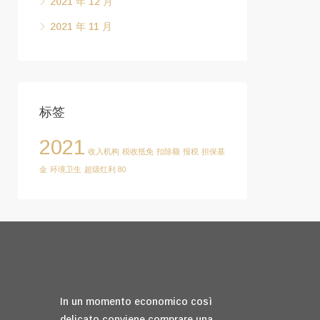
2021 年 12 月
2021 年 11 月
标签
2021
收入机构
税收抵免
扣除额
报税
担保基
金
环境卫生
超级红利 80
In un momento economico così
delicato conviene comprare una